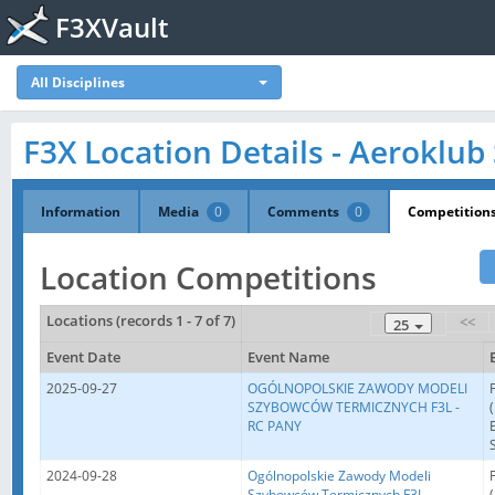
F3XVault
All Disciplines
F3X Location Details - Aeroklub
Information
Media
0
Comments
0
Competition
Location Competitions
Locations (records 1 - 7 of 7)
<<
25
Event Date
Event Name
2025-09-27
OGÓLNOPOLSKIE ZAWODY MODELI
SZYBOWCÓW TERMICZNYCH F3L -
RC PANY
2024-09-28
Ogólnopolskie Zawody Modeli
Szybowców Termicznych F3L -